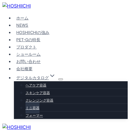
内
容
ホーム
を
NEWS
ス
HOSHIICHIの強み
キ
PET-Gの特長
ッ
プロダクト
プ
ショールーム
お問い合わせ
会社概要
デジタルカタログ
ヘアケア容器
スキンケア容器
クレンジング容器
ミニ容器
フォーマー