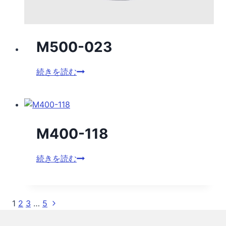
M500-023
M500-
続きを読む
023
M400-118
M400-
続きを読む
118
次
1
2
3
…
5
ペ
の