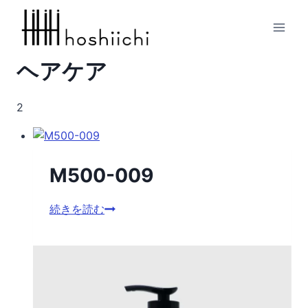
内
容
を
ス
ヘアケア
キ
ッ
2
プ
M500-009
M500-
続きを読む
009